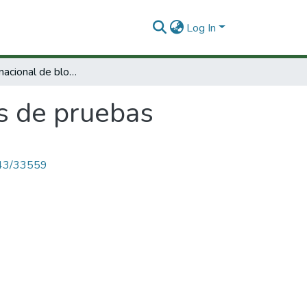
Log In
Fabricación nacional de bloques de pruebas
s de pruebas
4143/33559