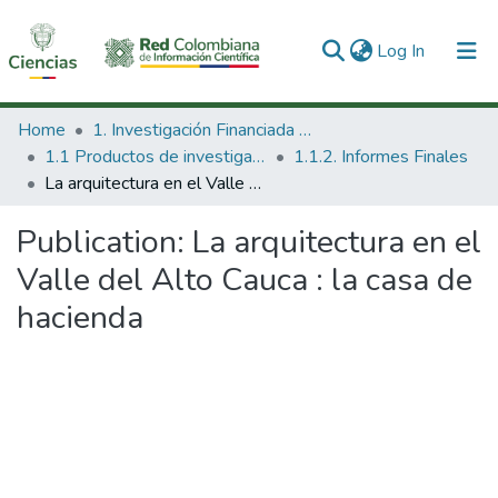
(current)
Log In
Communities & Collections
Home
1. Investigación Financiada con Recursos Públicos
1.1 Productos de investigación
1.1.2. Informes Finales
All of DSpace
La arquitectura en el Valle del Alto Cauca : la casa de hacienda
Statistics
Publication:
La arquitectura en el
Valle del Alto Cauca : la casa de
hacienda