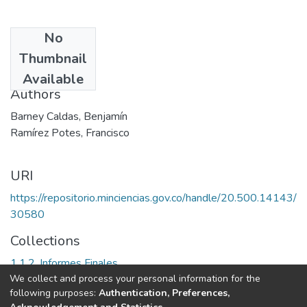
No
Date
Thumbnail
1989
Available
Authors
Barney Caldas, Benjamín
Ramírez Potes, Francisco
URI
https://repositorio.minciencias.gov.co/handle/20.500.14143/
30580
Collections
1.1.2. Informes Finales
We collect and process your personal information for the
following purposes:
Authentication, Preferences,
Full item page