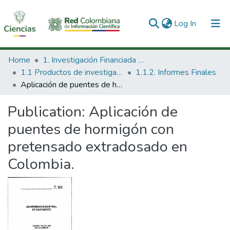
(current)
Log In
Communities & Collections
Home
1. Investigación Financiada con Recursos Públicos
1.1 Productos de investigación
1.1.2. Informes Finales
All of DSpace
Aplicación de puentes de hormigón con pretensado extradosado en Colombia.
Statistics
Publication:
Aplicación de
puentes de hormigón con
pretensado extradosado en
Colombia.