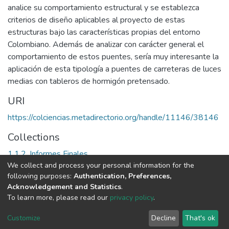
analice su comportamiento estructural y se establezca
criterios de diseño aplicables al proyecto de estas
estructuras bajo las características propias del entorno
Colombiano. Además de analizar con carácter general el
comportamiento de estos puentes, sería muy interesante la
aplicación de esta tipología a puentes de carreteras de luces
medias con tableros de hormigón pretensado.
URI
https://colciencias.metadirectorio.org/handle/11146/38146
Collections
1.1.2. Informes Finales
We collect and process your personal information for the
following purposes:
Authentication, Preferences,
Full item page
Acknowledgement and Statistics
.
To learn more, please read our
privacy policy
.
DSpace software
copyright © 2002-2026
LYRASIS
Cookie
Privacy
End User
Send
Customize
Decline
That's ok
settings
policy
Agreement
Feedback