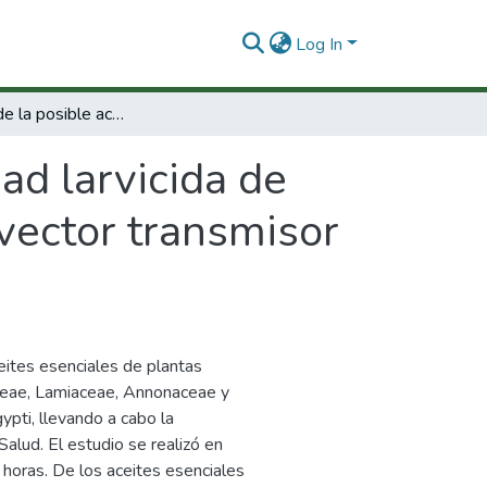
Log In
Evaluación de la posible actividad larvicida de aceites esenciales frente al Aedes aegypti vector transmisor del dengue
dad larvicida de
 vector transmisor
ceites esenciales de plantas
aceae, Lamiaceae, Annonaceae y
pti, llevando a cabo la
alud. El estudio se realizó en
8 horas. De los aceites esenciales