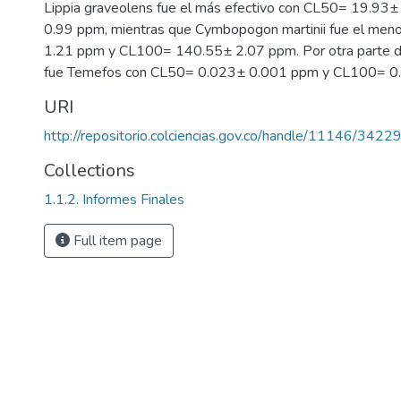
Lippia graveolens fue el más efectivo con CL50= 19.9
0.99 ppm, mientras que Cymbopogon martinii fue el men
1.21 ppm y CL100= 140.55± 2.07 ppm. Por otra parte de 
fue Temefos con CL50= 0.023± 0.001 ppm y CL100= 0
URI
http://repositorio.colciencias.gov.co/handle/11146/3422
Collections
1.1.2. Informes Finales
Full item page