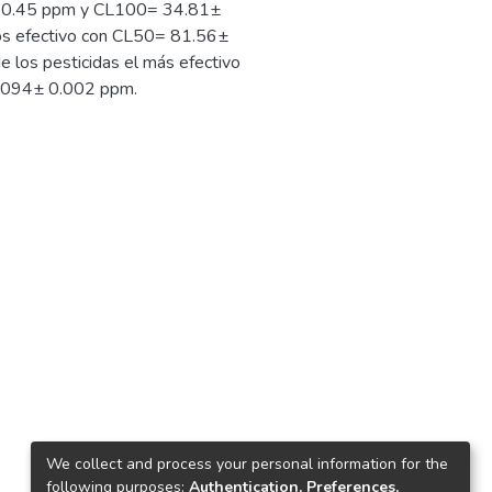
3± 0.45 ppm y CL100= 34.81±
os efectivo con CL50= 81.56±
los pesticidas el más efectivo
.094± 0.002 ppm.
9
We collect and process your personal information for the
following purposes:
Authentication, Preferences,