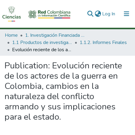
(current)
Log In
Communities & Collections
Home
1. Investigación Financiada con Recursos Públicos
1.1 Productos de investigación
1.1.2. Informes Finales
All of DSpace
Evolución reciente de los actores de la guerra en Colombia, cambios en la naturaleza del conflicto armando y sus implicaciones para el estado.
Statistics
Publication:
Evolución reciente
de los actores de la guerra en
Colombia, cambios en la
naturaleza del conflicto
armando y sus implicaciones
para el estado.