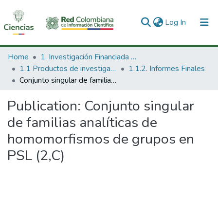
(current)
Log In
Communities & Collections
Home
1. Investigación Financiada con Recursos Públicos
1.1 Productos de investigación
1.1.2. Informes Finales
All of DSpace
Conjunto singular de familias analíticas de homomorfismos de grupos en PSL (2,C)
Statistics
Publication:
Conjunto singular
de familias analíticas de
homomorfismos de grupos en
PSL (2,C)