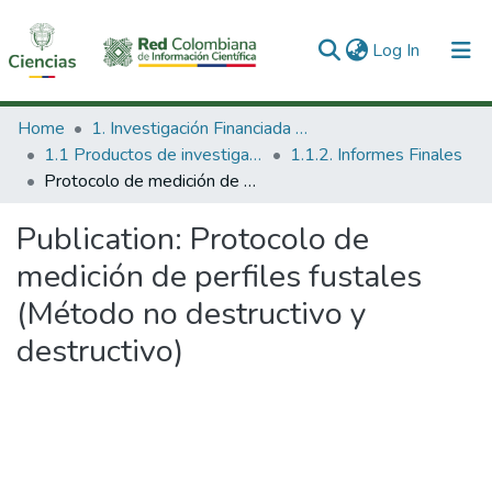
(current)
Log In
Communities & Collections
Home
1. Investigación Financiada con Recursos Públicos
1.1 Productos de investigación
1.1.2. Informes Finales
All of DSpace
Protocolo de medición de perfiles fustales (Método no destructivo y destructivo)
Statistics
Publication:
Protocolo de
medición de perfiles fustales
(Método no destructivo y
destructivo)