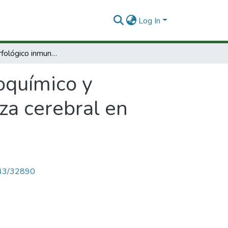
Log In
Estudio morfológico inmunocitoquímico y ultraestructural de las neuronas de la corteza cerebral en ratones afectados por rabia
oquímico y
eza cerebral en
4143/32890