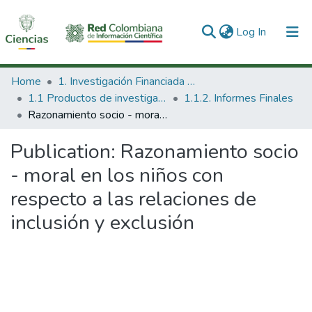
(current)
Log In
Communities & Collections
Home
1. Investigación Financiada con Recursos Públicos
1.1 Productos de investigación
1.1.2. Informes Finales
All of DSpace
Razonamiento socio - moral en los niños con respecto a las relaciones de inclusión y exclusión
Statistics
Publication:
Razonamiento socio
- moral en los niños con
respecto a las relaciones de
inclusión y exclusión