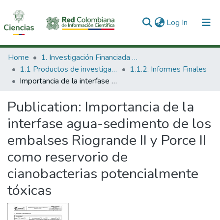
(current)
Log In
Communities & Collections
Home
1. Investigación Financiada con Recursos Públicos
1.1 Productos de investigación
1.1.2. Informes Finales
All of DSpace
Importancia de la interfase agua-sedimento de los embalses Riogrande II y Porce II como reservorio de cianobacterias potencialmente tóxicas
Statistics
Publication:
Importancia de la
interfase agua-sedimento de los
embalses Riogrande II y Porce II
como reservorio de
cianobacterias potencialmente
tóxicas