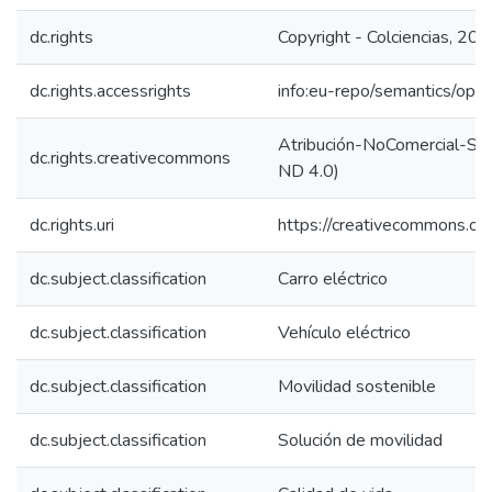
dc.rights
Copyright - Colciencias, 20
dc.rights.accessrights
info:eu-repo/semantics/op
Atribución-NoComercial-Sin
dc.rights.creativecommons
ND 4.0)
dc.rights.uri
https://creativecommons.org
dc.subject.classification
Carro eléctrico
dc.subject.classification
Vehículo eléctrico
dc.subject.classification
Movilidad sostenible
dc.subject.classification
Solución de movilidad