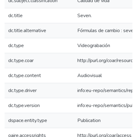
dc.subject.classification
Calidad de vida
dc.title
Seven.
dc.title.alternative
Fórmulas de cambio : seven.
dc.type
Videograbación
dc.type.coar
http://purl.org/coar/resourc
dc.type.content
Audiovisual
dc.type.driver
info:eu-repo/semantics/repo
dc.type.version
info:eu-repo/semantics/publ
dspace.entity.type
Publication
oaire.accessrights
http://purl.org/coar/access_r