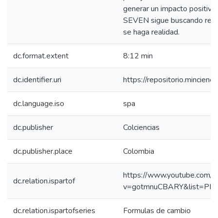
generar un impacto positivo 
SEVEN sigue buscando recur
se haga realidad.
dc.format.extent
8:12 min
dc.identifier.uri
https://repositorio.mincie
dc.language.iso
spa
dc.publisher
Colciencias
dc.publisher.place
Colombia
https://www.youtube.com/w
dc.relation.ispartof
v=gotmnuCBARY&list=PL
dc.relation.ispartofseries
Formulas de cambio