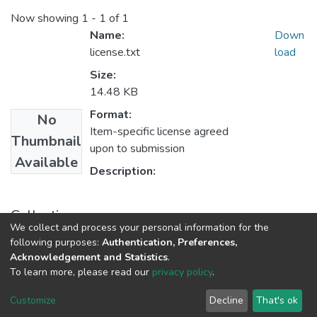
Now showing
1 - 1 of 1
Name:
Down
license.txt
load
Size:
14.48 KB
Format:
No
Item-specific license agreed
Thumbnail
upon to submission
Available
Description:
Collections
We collect and process your personal information for the
Divulgación de la CTeI
following purposes:
Authentication, Preferences,
Acknowledgement and Statistics
.
To learn more, please read our
privacy policy
.
DSpace software
copyright © 2002-2026
LYRASIS
Cookie
Privacy
End User
Send
Customize
Decline
That's ok
settings
policy
Agreement
Feedback