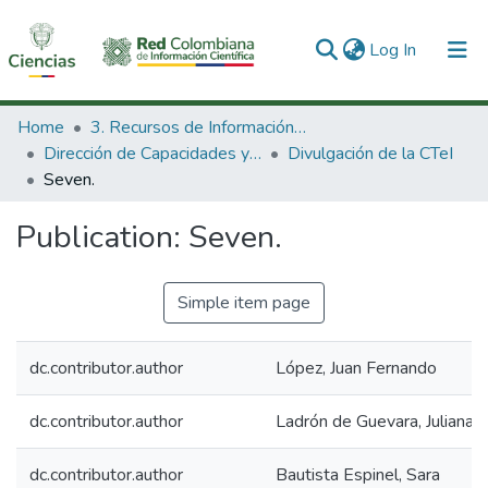
(current)
Log In
Communities & Collections
Home
3. Recursos de Información Científica y Tecnológica
Dirección de Capacidades y Divulgación de la CTeI
Divulgación de la CTeI
All of DSpace
Seven.
Statistics
Publication:
Seven.
Simple item page
dc.contributor.author
López, Juan Fernando
dc.contributor.author
Ladrón de Guevara, Juliana
dc.contributor.author
Bautista Espinel, Sara