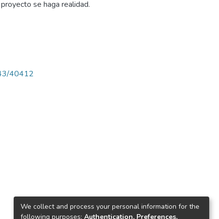
proyecto se haga realidad.
4143/40412
We collect and process your personal information for the
following purposes:
Authentication, Preferences,