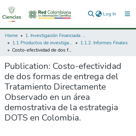
(current)
Log In
Communities & Collections
Home
1. Investigación Financiada con Recursos Públicos
1.1 Productos de investigación
1.1.2. Informes Finales
All of DSpace
Costo-efectividad de dos formas de entrega del Tratamiento Directamente Observado en un área demostrativa de la estrategia DOTS en Colombia.
Statistics
Publication:
Costo-efectividad
de dos formas de entrega del
Tratamiento Directamente
Observado en un área
demostrativa de la estrategia
DOTS en Colombia.