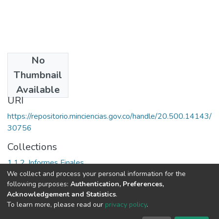
No
Date
Thumbnail
1985?
Available
URI
https://repositorio.minciencias.gov.co/handle/20.500.14143/
30756
Collections
1.1.2. Informes Finales
We collect and process your personal information for the
following purposes:
Authentication, Preferences,
Full item page
Acknowledgement and Statistics
.
To learn more, please read our
privacy policy
.
DSpace software
copyright © 2002-2026
LYRASIS