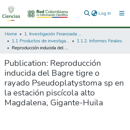
(current)
Log In
Communities & Collections
Home
1. Investigación Financiada con Recursos Públicos
1.1 Productos de investigación
1.1.2. Informes Finales
All of DSpace
Reproducción inducida del Bagre tigre o rayado Pseudoplatystoma sp en la estación piscícola alto Magdalena, Gigante-Huila
Statistics
Publication:
Reproducción
inducida del Bagre tigre o
rayado Pseudoplatystoma sp en
la estación piscícola alto
Magdalena, Gigante-Huila