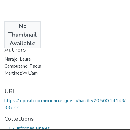
No
Date
Thumbnail
2007
Available
Authors
Narajo, Laura
Campuzano, Paola
Martinez,Willíam
URI
https://repositorio.minciencias.gov.co/handle/20.500.14143/
33733
Collections
1.1.2. Informes Finales