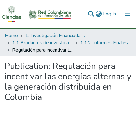
(current)
Log In
Communities & Collections
Home
1. Investigación Financiada con Recursos Públicos
1.1 Productos de investigación
1.1.2. Informes Finales
All of DSpace
Regulación para incentivar las energías alternas y la generación distribuida en Colombia
Statistics
Publication:
Regulación para
incentivar las energías alternas y
la generación distribuida en
Colombia