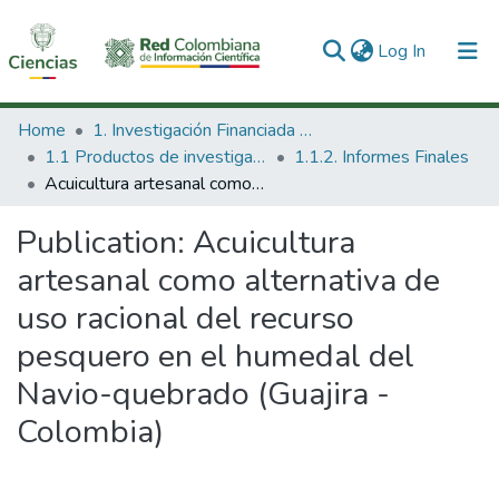
(current)
Log In
Communities & Collections
Home
1. Investigación Financiada con Recursos Públicos
1.1 Productos de investigación
1.1.2. Informes Finales
All of DSpace
Acuicultura artesanal como alternativa de uso racional del recurso pesquero en el humedal del Navio-quebrado (Guajira - Colombia)
Statistics
Publication:
Acuicultura
artesanal como alternativa de
uso racional del recurso
pesquero en el humedal del
Navio-quebrado (Guajira -
Colombia)