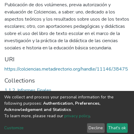
Publicación de dos volúmenes, previa autorización y
evaluación de Colciencias, a saber: uno, dedicado a los
aspectos teóricos y los resultados sobre usos de los textos
escolares; otro, con aportaciones pedagógicas y didácticas
sobre el uso del libro de texto escolar en el marco de la
investigación y la práctica de la didáctica de las ciencias
sociales e historia en la educación básica secundaria.
URI
https://colciencias.metadirectorio.org/handle/11146/38475
Collections
1.1.2. Informes Finales
We collect and process your personal information for the
following purposes:
Authentication, Preferences,
Full item page
Acknowledgement and Statistics
.
To learn more, please read our
privacy policy
.
DSpace software
copyright © 2002-2026
LYRASIS
Cookie
Privacy
End User
Send
Customize
Decline
That's ok
settings
policy
Agreement
Feedback