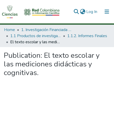
(current)
Log In
Communities & Collections
Home
1. Investigación Financiada con Recursos Públicos
1.1 Productos de investigación
1.1.2. Informes Finales
All of DSpace
El texto escolar y las mediciones didácticas y cognitivas.
Statistics
Publication:
El texto escolar y
las mediciones didácticas y
cognitivas.