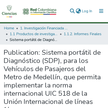
(current)
Log In
Communities & Collections
Home
1. Investigación Financiada con Recursos Públicos
1.1 Productos de investigación
1.1.2. Informes Finales
All of DSpace
Sistema portátil de Diagnóstico (SDP), para los Vehículos de Pasajeros del Metro de Medellín, que permita implementar la norma internacional UIC 518 de la Unión Internacional de líneas férreas..
Statistics
Publication:
Sistema portátil de
Diagnóstico (SDP), para los
Vehículos de Pasajeros del
Metro de Medellín, que permita
implementar la norma
internacional UIC 518 de la
Unión Internacional de líneas