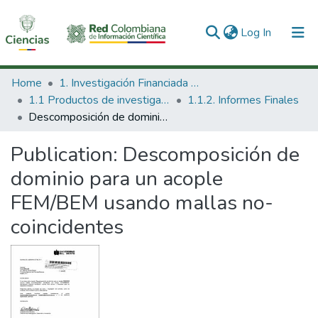
(current)
Log In
Communities & Collections
Home
1. Investigación Financiada con Recursos Públicos
1.1 Productos de investigación
1.1.2. Informes Finales
All of DSpace
Descomposición de dominio para un acople FEM/BEM usando mallas no-coincidentes
Statistics
Publication:
Descomposición de
dominio para un acople
FEM/BEM usando mallas no-
coincidentes