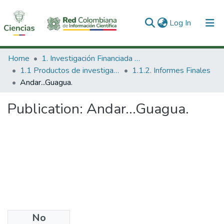
(current)
Log In
Communities & Collections
Home
1. Investigación Financiada con Recursos Públicos
1.1 Productos de investigación
1.1.2. Informes Finales
All of DSpace
Andar...Guagua.
Statistics
Publication:
Andar...Guagua.
No
Date