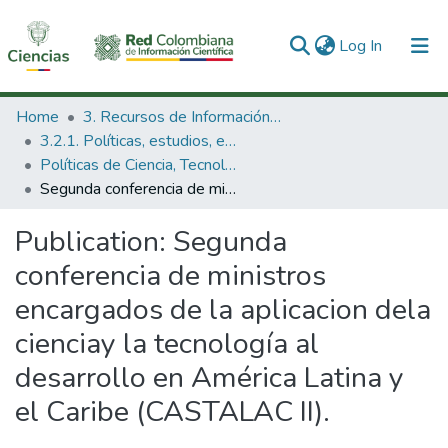
(current)
Log In
Communities & Collections
Home
3. Recursos de Información Científica y Tecnológica
3.2.1. Políticas, estudios, evaluaciones e indicadores de CTeI
All of DSpace
Políticas de Ciencia, Tecnología e Innovación
Segunda conferencia de ministros encargados de la aplicacion dela cienciay la tecnología al desarrollo en América Latina y el Caribe (CASTALAC II).
Statistics
Publication:
Segunda
conferencia de ministros
encargados de la aplicacion dela
cienciay la tecnología al
desarrollo en América Latina y
el Caribe (CASTALAC II).