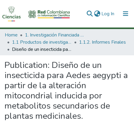
(current)
Log In
Communities & Collections
Home
1. Investigación Financiada con Recursos Públicos
1.1 Productos de investigación
1.1.2. Informes Finales
All of DSpace
Diseño de un insecticida para Aedes aegypti a partir de la alteración mitocondrial inducida por metabolitos secundarios de plantas medicinales.
Statistics
Publication:
Diseño de un
insecticida para Aedes aegypti a
partir de la alteración
mitocondrial inducida por
metabolitos secundarios de
plantas medicinales.