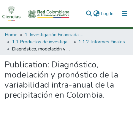
(current)
Log In
Communities & Collections
Home
1. Investigación Financiada con Recursos Públicos
1.1 Productos de investigación
1.1.2. Informes Finales
All of DSpace
Diagnóstico, modelación y pronóstico de la variabilidad intra-anual de la precipitación en Colombia.
Statistics
Publication:
Diagnóstico,
modelación y pronóstico de la
variabilidad intra-anual de la
precipitación en Colombia.