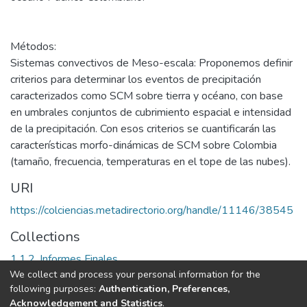
Métodos:
Sistemas convectivos de Meso-escala: Proponemos definir
criterios para determinar los eventos de precipitación
caracterizados como SCM sobre tierra y océano, con base
en umbrales conjuntos de cubrimiento espacial e intensidad
de la precipitación. Con esos criterios se cuantificarán las
características morfo-dinámicas de SCM sobre Colombia
(tamaño, frecuencia, temperaturas en el tope de las nubes).
URI
https://colciencias.metadirectorio.org/handle/11146/38545
Collections
1.1.2. Informes Finales
We collect and process your personal information for the
following purposes:
Authentication, Preferences,
Full item page
Acknowledgement and Statistics
.