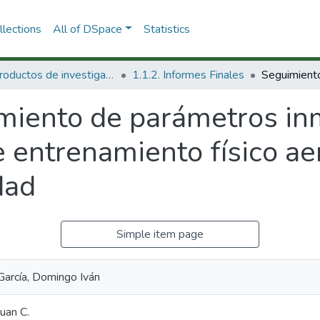
lections
All of DSpace
Statistics
1.1 Productos de investigación
1.1.2. Informes Finales
miento de parámetros in
e entrenamiento físico ae
dad
Simple item page
García, Domingo Iván
Juan C.