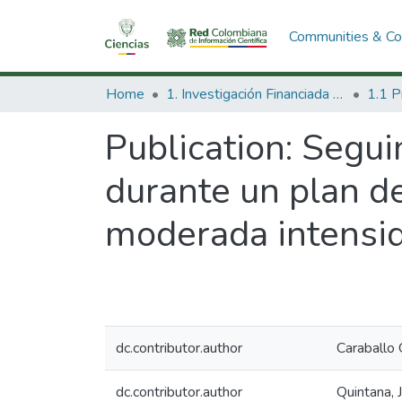
Communities & Col
Home
1. Investigación Financiada con Recursos Públicos
Publication:
Segui
durante un plan d
moderada intensi
dc.contributor.author
Caraballo 
dc.contributor.author
Quintana, 