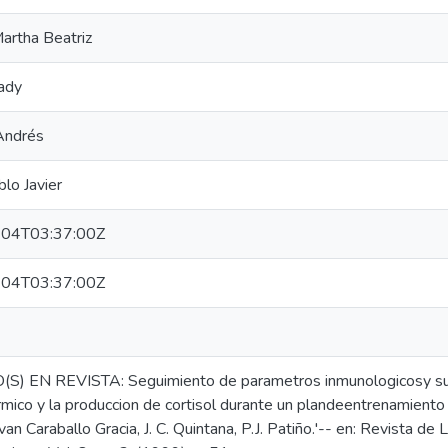
artha Beatriz
ady
 Andrés
blo Javier
04T03:37:00Z
04T03:37:00Z
S) EN REVISTA: Seguimiento de parametros inmunologicosy su re
mico y la produccion de cortisol durante un plandeentrenamiento 
an Caraballo Gracia, J. C. Quintana, P.J. Patiño.'-- en: Revista d