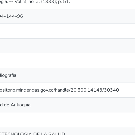
ia. -- Vol. 8, no. 3. (1999); p. 51.
04-144-96
liografía
epositorio.minciencias.gov.co/handle/20.500.14143/30340
d de Antioquia,
Y TECNOLOGIA DE LA SALUD