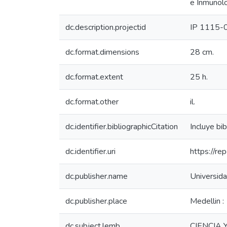
e Inmunolog
dc.description.projectid
IP 1115-
dc.format.dimensions
28 cm.
dc.format.extent
25 h.
dc.format.other
il.
dc.identifier.bibliographicCitation
Incluye bib
dc.identifier.uri
https://r
dc.publisher.name
Universida
dc.publisher.place
Medellin :
dc.subject.lemb
CIENCIA 