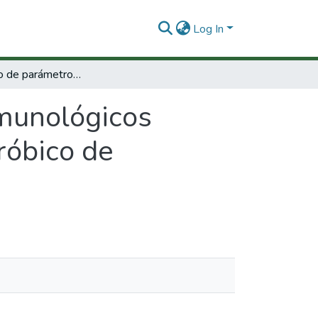
Log In
Seguimiento de parámetros inmunológicos durante un plan de entrenamiento físico aeróbico de moderada intensidad
munológicos
róbico de