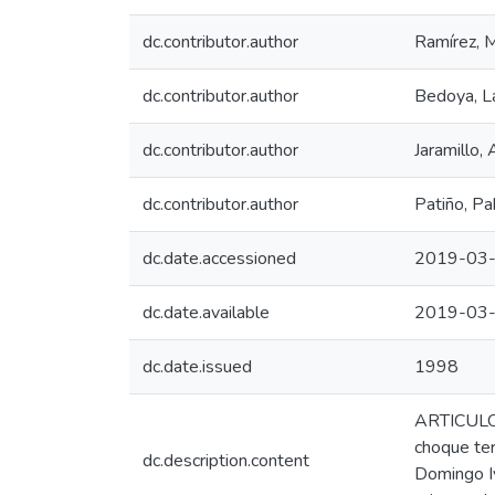
dc.contributor.author
Ramírez, M
dc.contributor.author
Bedoya, L
dc.contributor.author
Jaramillo,
dc.contributor.author
Patiño, Pa
dc.date.accessioned
2019-03-
dc.date.available
2019-03-
dc.date.issued
1998
ARTICULO(
choque ter
dc.description.content
Domingo Iv