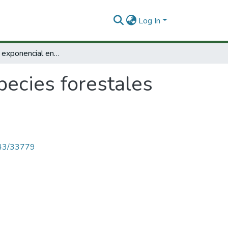
Log In
Fertilización exponencial en especies forestales de los bosques Andinos de Colombia
pecies forestales
4143/33779