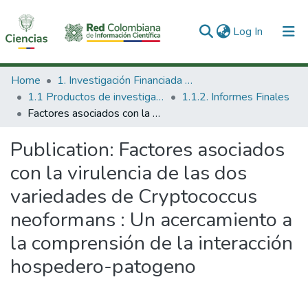
(current)
Log In
Communities & Collections
Home
1. Investigación Financiada con Recursos Públicos
1.1 Productos de investigación
1.1.2. Informes Finales
All of DSpace
Factores asociados con la virulencia de las dos variedades de Cryptococcus neoformans : Un acercamiento a la comprensión de la interacción hospedero-patogeno
Statistics
Publication:
Factores asociados
con la virulencia de las dos
variedades de Cryptococcus
neoformans : Un acercamiento a
la comprensión de la interacción
hospedero-patogeno