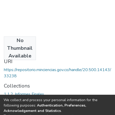
No
Date
Thumbnail
[2008]
Available
URI
https://repositorio.minciencias.gov.co/handle/20.500.14143/
33238
Collections
1.1.2. Informes Finales
We collect and process your personal information for the
following purposes:
Authentication, Preferences,
Full item page
Acknowledgement and Statistics
.