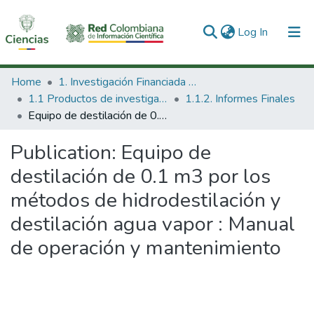
(current)
Log In
Communities & Collections
Home
1. Investigación Financiada con Recursos Públicos
1.1 Productos de investigación
1.1.2. Informes Finales
All of DSpace
Equipo de destilación de 0.1 m3 por los métodos de hidrodestilación y destilación agua vapor : Manual de operación y mantenimiento
Statistics
Publication:
Equipo de
destilación de 0.1 m3 por los
métodos de hidrodestilación y
destilación agua vapor : Manual
de operación y mantenimiento