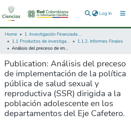
(current)
Log In
Communities & Collections
Home
1. Investigación Financiada con Recursos Públicos
1.1 Productos de investigación
1.1.2. Informes Finales
All of DSpace
Análisis del preceso de implementación de la política pública de salud sexual y reproductiva (SSR) dirigida a la población adolescente en los departamentos del Eje Cafetero.
Statistics
Publication:
Análisis del preceso
de implementación de la política
pública de salud sexual y
reproductiva (SSR) dirigida a la
población adolescente en los
departamentos del Eje Cafetero.