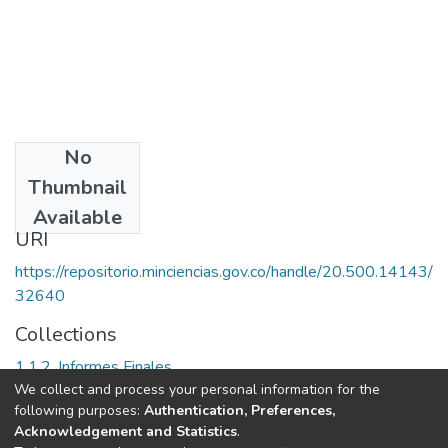
No
Date
Thumbnail
2000
Available
URI
https://repositorio.minciencias.gov.co/handle/20.500.14143/
32640
Collections
1.1.2. Informes Finales
We collect and process your personal information for the
following purposes:
Authentication, Preferences,
Full item page
Acknowledgement and Statistics
.