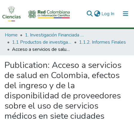
(current)
Log In
Communities & Collections
Home
1. Investigación Financiada con Recursos Públicos
1.1 Productos de investigación
1.1.2. Informes Finales
All of DSpace
Acceso a servicios de salud en Colombia, efectos del ingreso y de la disponibilidad de proveedores sobre el uso de servicios médicos en siete ciudades
Statistics
Publication:
Acceso a servicios
de salud en Colombia, efectos
del ingreso y de la
disponibilidad de proveedores
sobre el uso de servicios
médicos en siete ciudades