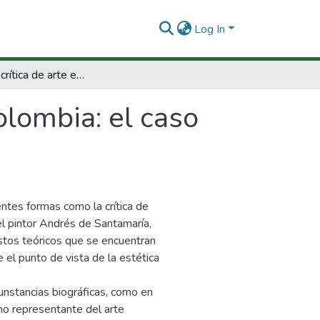
Log In
Un siglo de crítica de arte en Colombia: el caso Andrés de Santamaría.
olombia: el caso
entes formas como la crítica de
el pintor Andrés de Santamaría,
estos teóricos que se encuentran
 el punto de vista de la estética
unstancias biográficas, como en
omo representante del arte