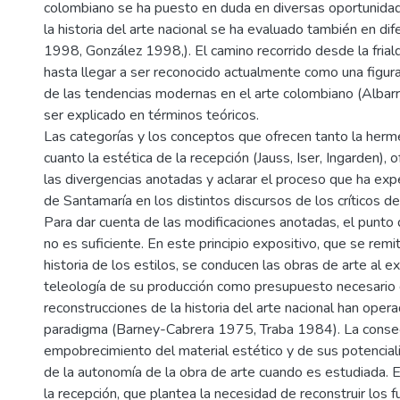
colombiano se ha puesto en duda en diversas oportunidad
la historia del arte nacional se ha evaluado también en di
1998, González 1998,). El camino recorrido desde la fria
hasta llegar a ser reconocido actualmente como una figura
de las tendencias modernas en el arte colombiano (Albarr
ser explicado en términos teóricos.
Las categorías y los conceptos que ofrecen tanto la herm
cuanto la estética de la recepción (Jauss, Iser, Ingarden), o
las divergencias anotadas y aclarar el proceso que ha exp
de Santamaría en los distintos discursos de los críticos d
Para dar cuenta de las modificaciones anotadas, el punto de
no es suficiente. En este principio expositivo, que se remi
historia de los estilos, se conducen las obras de arte al e
teleología de su producción como presupuesto necesario 
reconstrucciones de la historia del arte nacional han oper
paradigma (Barney-Cabrera 1975, Traba 1984). La consec
empobrecimiento del material estético y de sus potenciali
de la autonomía de la obra de arte cuando es estudiada. E
la recepción, que plantea la necesidad de reconstruir los 