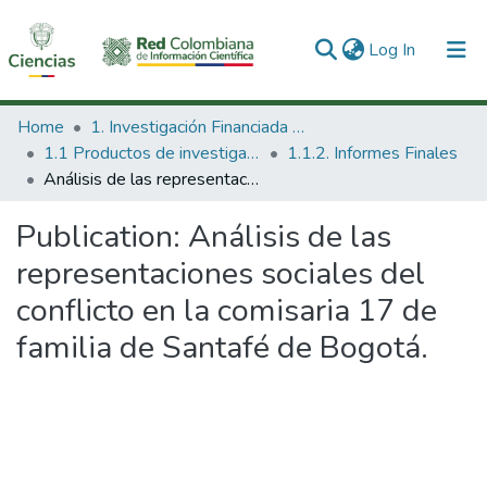
(current)
Log In
Communities & Collections
Home
1. Investigación Financiada con Recursos Públicos
1.1 Productos de investigación
1.1.2. Informes Finales
All of DSpace
Análisis de las representaciones sociales del conflicto en la comisaria 17 de familia de Santafé de Bogotá.
Statistics
Publication:
Análisis de las
representaciones sociales del
conflicto en la comisaria 17 de
familia de Santafé de Bogotá.