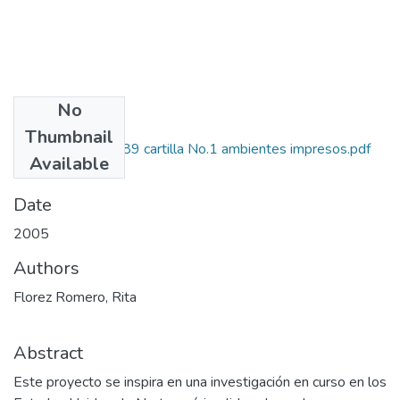
No
Files
Thumbnail
1101-11-14089 cartilla No.1 ambientes impresos.pdf
Available
(922.74 KB)
Date
2005
Authors
Florez Romero, Rita
Abstract
Este proyecto se inspira en una investigación en curso en los