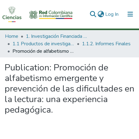
(current)
Log In
Communities & Collections
Home
1. Investigación Financiada con Recursos Públicos
1.1 Productos de investigación
1.1.2. Informes Finales
All of DSpace
Promoción de alfabetismo emergente y prevención de las dificultades en la lectura: una experiencia pedagógica.
Statistics
Publication:
Promoción de
alfabetismo emergente y
prevención de las dificultades en
la lectura: una experiencia
pedagógica.