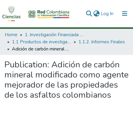
(current)
Log In
Communities & Collections
Home
1. Investigación Financiada con Recursos Públicos
1.1 Productos de investigación
1.1.2. Informes Finales
All of DSpace
Adición de carbón mineral modificado como agente mejorador de las propiedades de los asfaltos colombianos
Statistics
Publication:
Adición de carbón
mineral modificado como agente
mejorador de las propiedades
de los asfaltos colombianos