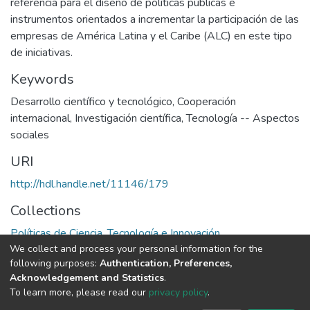
referencia para el diseño de políticas públicas e
instrumentos orientados a incrementar la participación de las
empresas de América Latina y el Caribe (ALC) en este tipo
de iniciativas.
Keywords
Desarrollo científico y tecnológico
,
Cooperación
internacional
,
Investigación científica
,
Tecnología -- Aspectos
sociales
URI
http://hdl.handle.net/11146/179
Collections
Políticas de Ciencia, Tecnología e Innovación
We collect and process your personal information for the
following purposes:
Authentication, Preferences,
Full item page
Acknowledgement and Statistics
.
To learn more, please read our
privacy policy
.
DSpace software
copyright © 2002-2026
LYRASIS