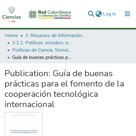
(current)
Log In
Communities & Collections
Home
3. Recursos de Información Científica y Tecnológica
3.2.1. Políticas, estudios, evaluaciones e indicadores de CTeI
All of DSpace
Políticas de Ciencia, Tecnología e Innovación
Guía de buenas prácticas para el fomento de la cooperación tecnológica internacional
Statistics
Publication:
Guía de buenas
prácticas para el fomento de la
cooperación tecnológica
internacional