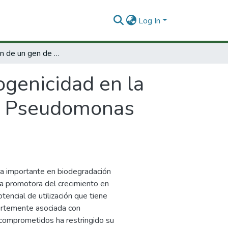
Log In
Identificación de un gen de patogenicidad en la bacteria ambiental y patrógeno oportunista Pseudomonas aeruginosa.
ogenicidad en la
ta Pseudomonas
a importante en biodegradación
ia promotora del crecimiento en
tencial de utilización que tiene
uertemente asociada con
ocomprometidos ha restringido su