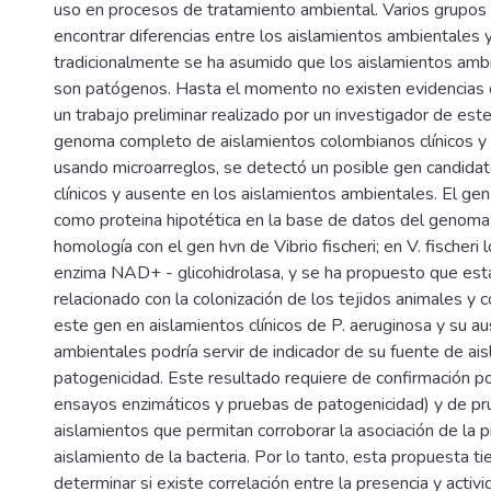
uso en procesos de tratamiento ambiental. Varios grupos a
encontrar diferencias entre los aislamientos ambientales y
tradicionalmente se ha asumido que los aislamientos ambie
son patógenos. Hasta el momento no existen evidencias 
un trabajo preliminar realizado por un investigador de est
genoma completo de aislamientos colombianos clínicos y 
usando microarreglos, se detectó un posible gen candidat
clínicos y ausente en los aislamientos ambientales. El ge
como proteina hipotética en la base de datos del genoma
homología con el gen hvn de Vibrio fischeri; en V. fischeri 
enzima NAD+ - glicohidrolasa, y se ha propuesto que est
relacionado con la colonización de los tejidos animales y 
este gen en aislamientos clínicos de P. aeruginosa y su a
ambientales podría servir de indicador de su fuente de ais
patogenicidad. Este resultado requiere de confirmación p
ensayos enzimáticos y pruebas de patogenicidad) y de p
aislamientos que permitan corroborar la asociación de la p
aislamiento de la bacteria. Por lo tanto, esta propuesta t
determinar si existe correlación entre la presencia y acti