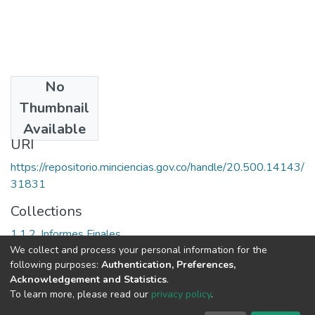
No
Date
Thumbnail
1999
Available
URI
https://repositorio.minciencias.gov.co/handle/20.500.14143/
31831
Collections
1.1.2. Informes Finales
We collect and process your personal information for the
following purposes:
Authentication, Preferences,
Full item page
Acknowledgement and Statistics
.
To learn more, please read our
privacy policy
.
DSpace software
copyright © 2002-2026
LYRASIS