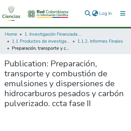
(current)
Log In
Communities & Collections
Home
1. Investigación Financiada con Recursos Públicos
1.1 Productos de investigación
1.1.2. Informes Finales
All of DSpace
Preparación, transporte y combustión de emulsiones y dispersiones de hidrocarburos pesados y carbón pulverizado. ccta fase II
Statistics
Publication:
Preparación,
transporte y combustión de
emulsiones y dispersiones de
hidrocarburos pesados y carbón
pulverizado. ccta fase II