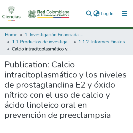
(current)
Log In
Communities & Collections
Home
1. Investigación Financiada con Recursos Públicos
1.1 Productos de investigación
1.1.2. Informes Finales
All of DSpace
Calcio intracitoplasmático y los niveles de prostaglandina E2 y óxido nítrico con el uso de calcio y ácido linoleico oral en prevención de preeclampsia
Statistics
Publication:
Calcio
intracitoplasmático y los niveles
de prostaglandina E2 y óxido
nítrico con el uso de calcio y
ácido linoleico oral en
prevención de preeclampsia