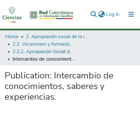
(current)
Log In
Communities & Collections
Home
2. Apropiación social de la información en Ciencia Tecnología e Innovación
2.2. Vocaciones y formación de la CTeI
All of DSpace
2.2.2. Apropiación Social del Conocimiento
Intercambio de conocimientos, saberes y experiencias.
Statistics
Publication:
Intercambio de
conocimientos, saberes y
experiencias.