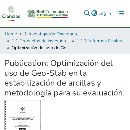
(current)
Log In
Communities & Collections
Home
1. Investigación Financiada con Recursos Públicos
1.1 Productos de investigación
1.1.2. Informes Finales
All of DSpace
Optimización del uso de Geo-Stab en la estabilización de arcillas y metodología para su evaluación.
Statistics
Publication:
Optimización del
uso de Geo-Stab en la
estabilización de arcillas y
metodología para su evaluación.