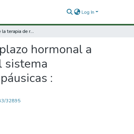
Log In
Acciones de la terapia de reemplazo hormonal a través de la vial. Arginina óxido nítrico en el sistema cardiovascular y nervioso de mujeres menopáusicas :
mplazo hormonal a
el sistema
páusicas :
4143/32895