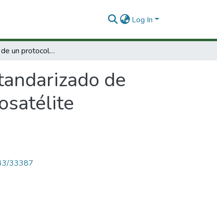
Log In
Elaboración de un protocolo estandarizado de trabajo (PET) para el análisis del locus microsatélite hipervariable HUMACTBP (SE33)
tandarizado de
osatélite
4143/33387