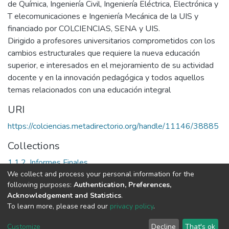
de Química, Ingeniería Civil, Ingeniería Eléctrica, Electrónica y
T elecomunicaciones e Ingeniería Mecánica de la UIS y
financiado por COLCIENCIAS, SENA y UIS.
Dirigido a profesores universitarios comprometidos con los
cambios estructurales que requiere la nueva educación
superior, e interesados en el mejoramiento de su actividad
docente y en la innovación pedagógica y todos aquellos
temas relacionados con una educación integral
URI
https://colciencias.metadirectorio.org/handle/11146/38885
Collections
1.1.2. Informes Finales
We collect and process your personal information for the
following purposes:
Authentication, Preferences,
Full item page
Acknowledgement and Statistics
.
To learn more, please read our
privacy policy
.
DSpace software
copyright © 2002-2026
LYRASIS
Cookie
Privacy
End User
Send
Customize
Decline
That's ok