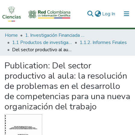
(current)
Log In
Communities & Collections
Home
1. Investigación Financiada con Recursos Públicos
1.1 Productos de investigación
1.1.2. Informes Finales
All of DSpace
Del sector productivo al aula: la resolución de problemas en el desarrollo de competencias para una nueva organización del trabajo
Statistics
Publication:
Del sector
productivo al aula: la resolución
de problemas en el desarrollo
de competencias para una nueva
organización del trabajo