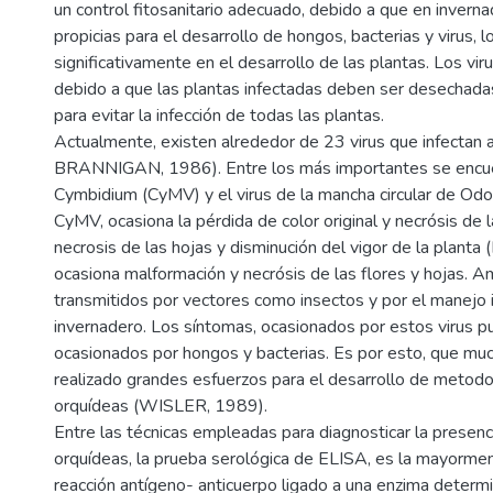
un control fitosanitario adecuado, debido a que en invern
propicias para el desarrollo de hongos, bacterias y virus, l
significativamente en el desarrollo de las plantas. Los vi
debido a que las plantas infectadas deben ser desechadas
para evitar la infección de todas las plantas.
Actualmente, existen alrededor de 23 virus que infecta
BRANNIGAN, 1986). Entre los más importantes se encuen
Cymbidium (CyMV) y el virus de la mancha circular de O
CyMV, ocasiona la pérdida de color original y necrósis d
necrosis de las hojas y disminución del vigor de la pla
ocasiona malformación y necrósis de las flores y hojas. A
transmitidos por vectores como insectos y por el manejo 
invernadero. Los síntomas, ocasionados por estos virus p
ocasionados por hongos y bacterias. Es por esto, que mu
realizado grandes esfuerzos para el desarrollo de metodo
orquídeas (WISLER, 1989).
Entre las técnicas empleadas para diagnosticar la presenc
orquídeas, la prueba serológica de ELISA, es la mayorment
reacción antígeno- anticuerpo ligado a una enzima determin