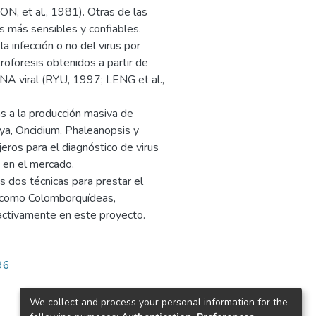
ON, et al., 1981). Otras de las
s más sensibles y confiables.
 infección o no del virus por
roforesis obtenidos a partir de
RNA viral (RYU, 1997; LENG et al.,
s a la producción masiva de
ya, Oncidium, Phaleanopsis y
jeros para el diagnóstico de virus
o en el mercado.
 dos técnicas para prestar el
s como Colomborquídeas,
 activamente en este proyecto.
96
We collect and process your personal information for the