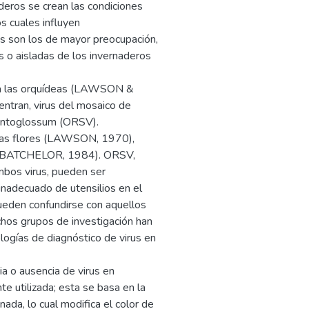
aderos se crean las condiciones
os cuales influyen
rus son los de mayor preocupación,
 o aisladas de los invernaderos
n a las orquídeas (LAWSON &
tran, virus del mosaico de
dontoglossum (ORSV).
e las flores (LAWSON, 1970),
nta (BATCHELOR, 1984). ORSV,
mbos virus, pueden ser
inadecuado de utensilios en el
ueden confundirse con aquellos
chos grupos de investigación han
logías de diagnóstico de virus en
ia o ausencia de virus en
e utilizada; esta se basa en la
ada, lo cual modifica el color de