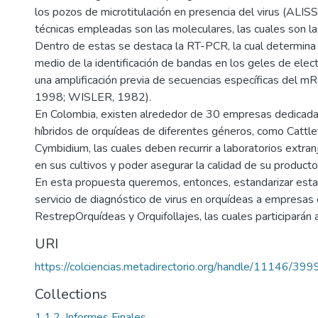
los pozos de microtitulación en presencia del virus (ALISS
técnicas empleadas son las moleculares, las cuales son la
Dentro de estas se destaca la RT-PCR, la cual determina la
medio de la identificación de bandas en los geles de elect
una amplificación previa de secuencias específicas del m
1998; WISLER, 1982).
En Colombia, existen alrededor de 30 empresas dedicada
híbridos de orquídeas de diferentes géneros, como Cattle
Cymbidium, las cuales deben recurrir a laboratorios extran
en sus cultivos y poder asegurar la calidad de su product
En esta propuesta queremos, entonces, estandarizar estas
servicio de diagnóstico de virus en orquídeas a empresa
RestrepOrquídeas y Orquifollajes, las cuales participarán
URI
https://colciencias.metadirectorio.org/handle/11146/399
Collections
1.1.2. Informes Finales