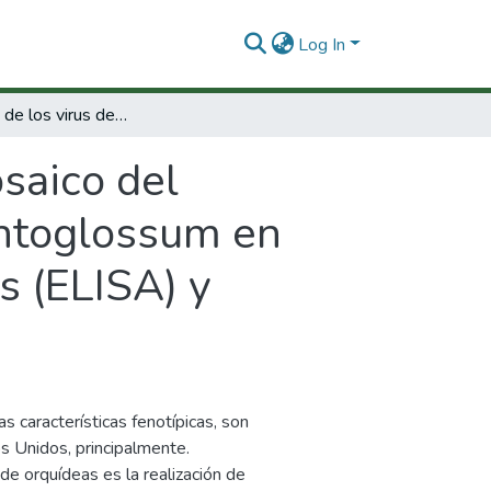
Log In
Diagnóstico de los virus del mosaico del Cymhidium y de la mancha circular de Odontoglossum en orquídeas por medio de técnicas serológicas (ELISA) y moleculares (RT-PCR).
osaico del
ontoglossum en
s (ELISA) y
s características fenotípicas, son
 Unidos, principalmente.
de orquídeas es la realización de