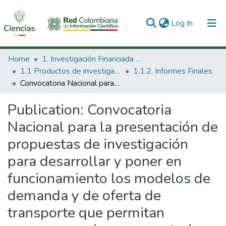
(current)
Log In
Communities & Collections
Home
1. Investigación Financiada con Recursos Públicos
1.1 Productos de investigación
1.1.2. Informes Finales
All of DSpace
Convocatoria Nacional para la presentación de propuestas de investigación para desarrollar y poner en funcionamiento los modelos de demanda y de oferta de transporte que permitan proponer opciones en materia de infraestructura para aumentar la competitividad de los productos Colombianos.
Statistics
Publication:
Convocatoria
Nacional para la presentación de
propuestas de investigación
para desarrollar y poner en
funcionamiento los modelos de
demanda y de oferta de
transporte que permitan