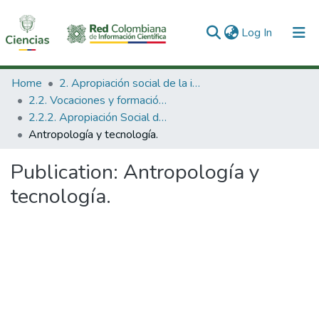
(current)
Log In
Communities & Collections
Home
2. Apropiación social de la información en Ciencia Tecnología e Innovación
2.2. Vocaciones y formación de la CTeI
All of DSpace
2.2.2. Apropiación Social del Conocimiento
Antropología y tecnología.
Statistics
Publication:
Antropología y
tecnología.