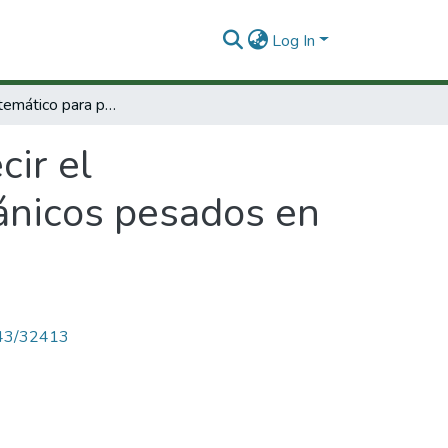
Log In
Modelo matemático para predecir el comportamiento termodinámico de los orgánicos pesados en el crudo
ir el
ánicos pesados en
4143/32413