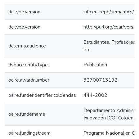
dc.type.version
info:eu-repo/semantics/s
dc.type.version
http://purl.org/coar/ver
Estudiantes, Profesores, 
dcterms.audience
etc.
dspace.entity.type
Publication
oaire.awardnumber
32700713192
oaire.funderidentifier.colciencias
444-2002
Departamento Administrat
oaire.fundername
Innovación [CO] Colcienci
oaire.fundingstream
Programa Nacional en Cie