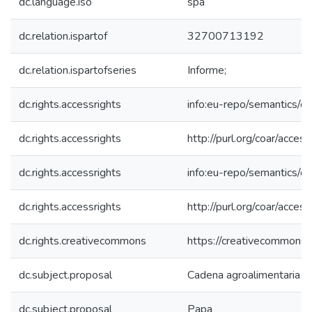
dc.language.iso
spa
dc.relation.ispartof
32700713192
dc.relation.ispartofseries
Informe;
dc.rights.accessrights
info:eu-repo/semantics/
dc.rights.accessrights
http://purl.org/coar/acces
dc.rights.accessrights
info:eu-repo/semantics/
dc.rights.accessrights
http://purl.org/coar/acces
dc.rights.creativecommons
https://creativecommons.o
dc.subject.proposal
Cadena agroalimentaria
dc.subject.proposal
Papa