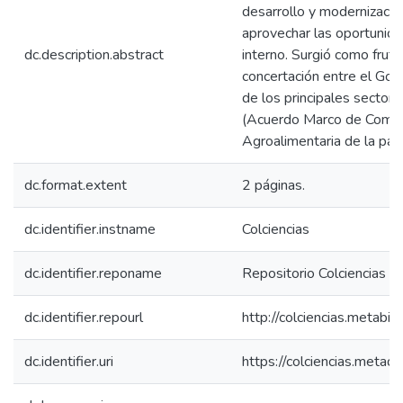
desarrollo y modernizació
aprovechar las oportunid
dc.description.abstract
interno. Surgió como fruto
concertación entre el Gob
de los principales secto
(Acuerdo Marco de Compet
Agroalimentaria de la papa
dc.format.extent
2 páginas.
dc.identifier.instname
Colciencias
dc.identifier.reponame
Repositorio Colciencias
dc.identifier.repourl
http://colciencias.metabib
dc.identifier.uri
https://colciencias.meta