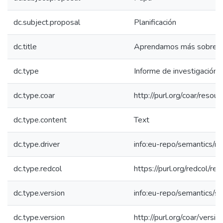
dc.subject.proposal
Planificación
dc.title
Aprendamos más sobre la
dc.type
Informe de investigación
dc.type.coar
http://purl.org/coar/resou
dc.type.content
Text
dc.type.driver
info:eu-repo/semantics/re
dc.type.redcol
https://purl.org/redcol/r
dc.type.version
info:eu-repo/semantics/s
dc.type.version
http://purl.org/coar/ver