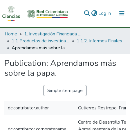
(current)
Log In
Communities & Collections
Home
1. Investigación Financiada con Recursos Públicos
1.1 Productos de investigación
1.1.2. Informes Finales
All of DSpace
Aprendamos más sobre la papa.
Statistics
Publication:
Aprendamos más
sobre la papa.
Simple item page
dc.contributor.author
Gutierrez Restrepo, Franc
Centro de Desarrollo Tec
dc.contributor.corporatename
Agroalimentaria de la pa