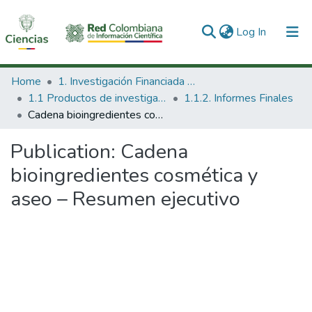
(current)
Log In
Communities & Collections
Home
1. Investigación Financiada con Recursos Públicos
1.1 Productos de investigación
1.1.2. Informes Finales
All of DSpace
Cadena bioingredientes cosmética y aseo – Resumen ejecutivo
Statistics
Publication:
Cadena
bioingredientes cosmética y
aseo – Resumen ejecutivo