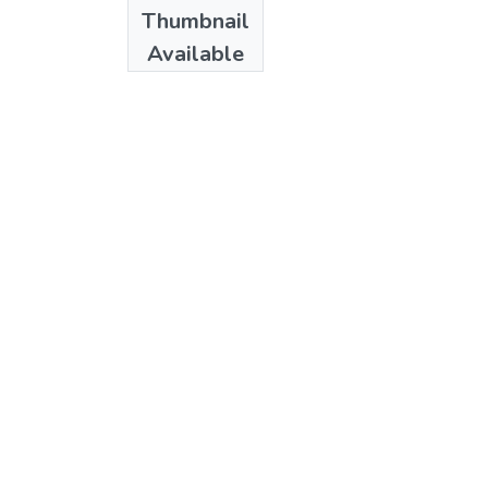
Date
Thumbnail
1997
Available