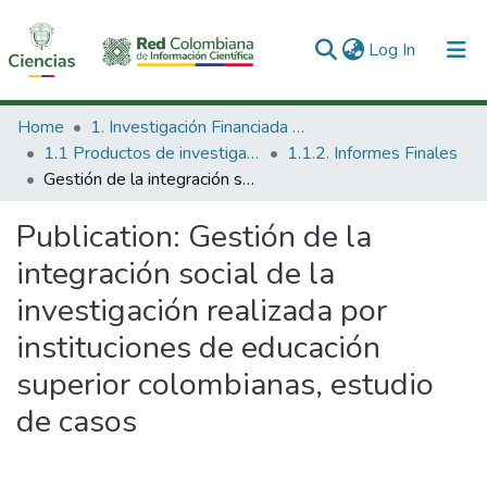
(current)
Log In
Communities & Collections
Home
1. Investigación Financiada con Recursos Públicos
1.1 Productos de investigación
1.1.2. Informes Finales
All of DSpace
Gestión de la integración social de la investigación realizada por instituciones de educación superior colombianas, estudio de casos
Statistics
Publication:
Gestión de la
integración social de la
investigación realizada por
instituciones de educación
superior colombianas, estudio
de casos